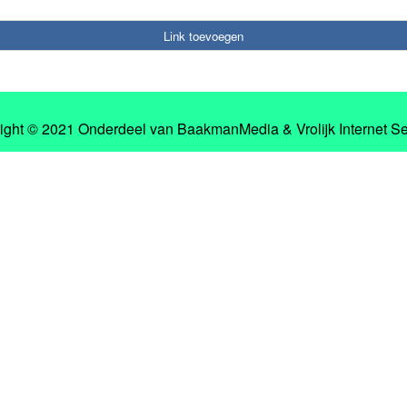
Link toevoegen
ight © 2021 Onderdeel van
BaakmanMedia
&
Vrolijk Internet S